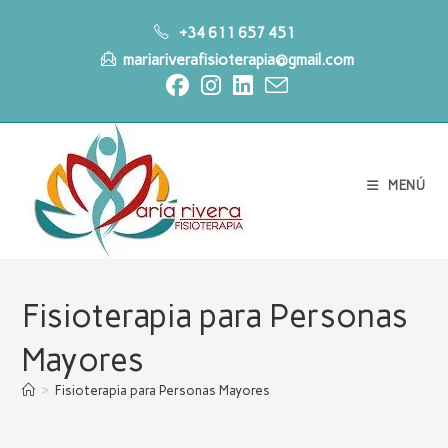
Ir
+34 611 657 451
al
mariariverafisioterapia@gmail.com
contenido
MENÚ
Fisioterapia para Personas
Mayores
>
Fisioterapia para Personas Mayores