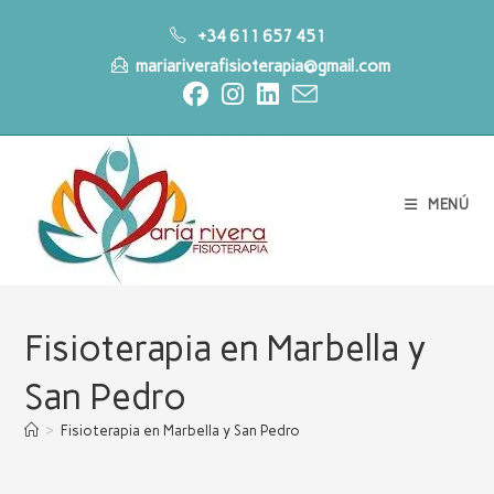
Ir
+34 611 657 451
al
mariariverafisioterapia@gmail.com
contenido
MENÚ
Fisioterapia en Marbella y
San Pedro
>
Fisioterapia en Marbella y San Pedro